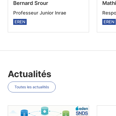
Bernard Srour
Mathi
Professeur Junior Inrae
Respo
EREN
EREN
Actualités
Toutes les actualités