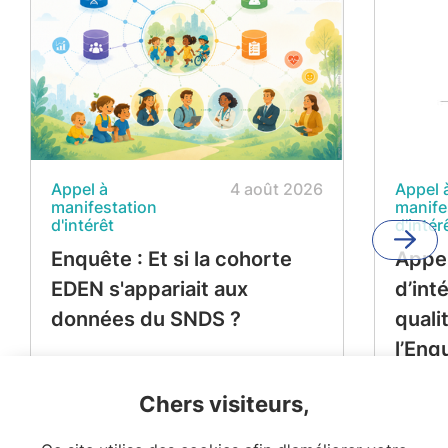
Appel à
4 août 2026
Appel 
manifestation
manife
d'intérêt
d'intér
Enquête : Et si la cohorte
Appel
EDEN s'appariait aux
d’int
données du SNDS ?
quali
l’Enq
Périn
Chers visiteurs,