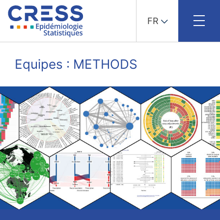
FR
Skip
to
Equipes : METHODS
content