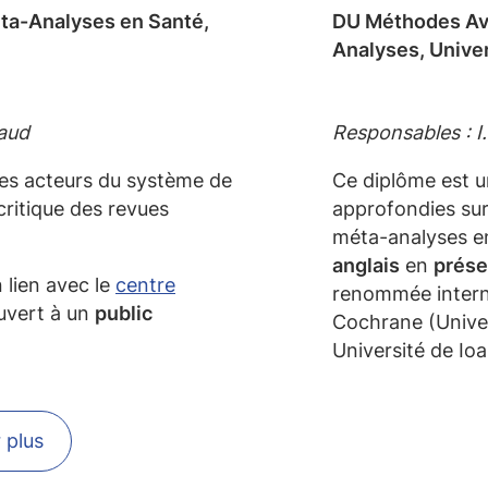
ta-Analyses en Santé,
DU Méthodes Av
Analyses, Univer
vaud
Responsables : I
les acteurs du système de
Ce diplôme est u
 critique des revues
approfondies sur
méta-analyses e
anglais
en
prése
 lien avec le
centre
renommée interna
ouvert à un
public
Cochrane (Univer
Université de Ioa
 plus