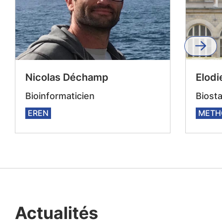
Nicolas Déchamp
Elodi
Bioinformaticien
Biosta
EREN
METH
Actualités