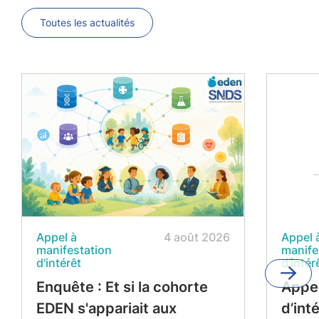
Toutes les actualités
Appel à
4 août 2026
Appel 
manifestation
manife
d'intérêt
d'intér
Enquête : Et si la cohorte
Appel
EDEN s'appariait aux
d’int