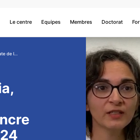
Le centre
Equipes
Membres
Doctorat
Fo
Séverine Sabia, lauréate de la fondation Vaincre Alzheimer 2024
a,
a
incre
024