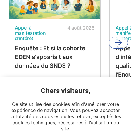
Appel à
4 août 2026
Appel 
manifestation
manife
d'intérêt
d'intér
Enquête : Et si la cohorte
Appel
EDEN s'appariait aux
d’int
données du SNDS ?
quali
l’Enq
Périn
Chers visiteurs,
Ce site utilise des cookies afin d'améliorer votre
expérience de navigation. Vous pouvez accepter
la totalité des cookies ou les refuser, exceptés les
cookies techniques, nécessaires à l’utilisation du
site.