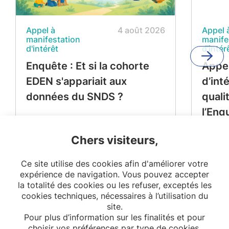
Appel à
4 août 2026
Appel 
manifestation
manife
d'intérêt
d'intér
Enquête : Et si la cohorte
Appel
EDEN s'appariait aux
d’int
données du SNDS ?
quali
l’Enq
Périn
Chers visiteurs,
Ce site utilise des cookies afin d'améliorer votre
expérience de navigation. Vous pouvez accepter
la totalité des cookies ou les refuser, exceptés les
cookies techniques, nécessaires à l’utilisation du
site.
Pour plus d’information sur les finalités et pour
choisir vos préférences par type de cookies,