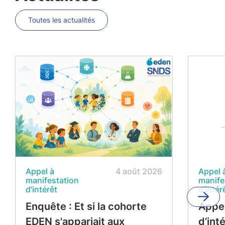
Toutes les actualités
Appel à
4 août 2026
Appel 
manifestation
manife
d'intérêt
d'intér
Enquête : Et si la cohorte
Appel
EDEN s'appariait aux
d’int