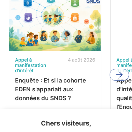
Appel à
4 août 2026
Appel 
manifestation
manife
d'intérêt
d'intér
Enquête : Et si la cohorte
Appel
EDEN s'appariait aux
d’int
données du SNDS ?
quali
l’Enq
Périn
Chers visiteurs,