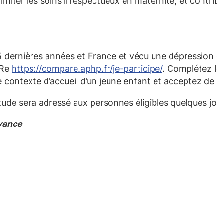
limiter les soins irrespectueux en maternité, et contr
dernières années et France et vécu une dépression 
aRe
https://compare.aphp.fr/je-participe/
. Complétez l
 contexte d’accueil d’un jeune enfant et acceptez de 
tude sera adressé aux personnes éligibles quelques jou
vance