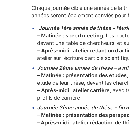
Chaque journée cible une année de la th
années seront également conviés pour f
Journée 1ère année de thèse – févrie
–
Matinée : speed meeting.
Les docto
devant une table de chercheurs, et a
–
Après-midi : atelier rédaction d’arti
atelier sur l’écriture d’article scienti
Journée 2ème année de thèse – avril 
–
Matinée : présentation des études,
étude de leur thèse, devant les cher
–
Après-midi : atelier carrière
, avec 
profils de carrière)
Journée 3ème année de thèse – fin 
–
Matinée : présentation des perspec
–
Après-midi : atelier rédaction de t