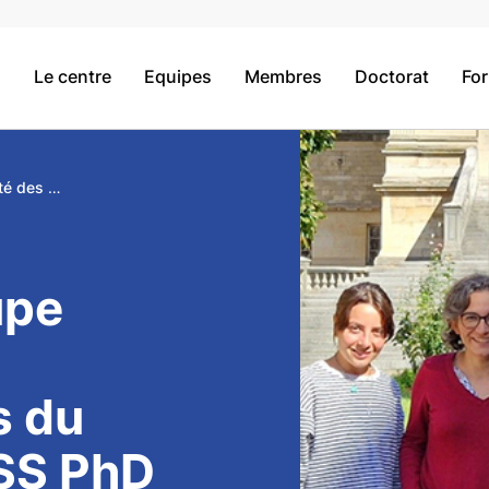
Le centre
Equipes
Membres
Doctorat
Fo
Kick-off Groupe Comité des doctorant(e)s du CRESS / CRESS PhD committee
upe
s du
SS PhD