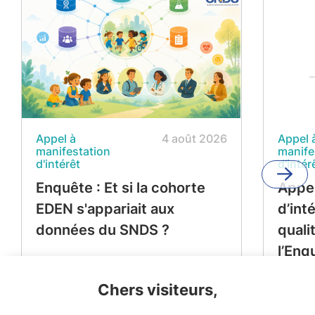
Appel à
4 août 2026
Appel 
manifestation
manife
d'intérêt
d'intér
Enquête : Et si la cohorte
Appel
EDEN s'appariait aux
d’int
données du SNDS ?
quali
l’Enq
Périn
Chers visiteurs,