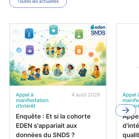
Toutes les actualités
Appel à
4 août 2026
Appel 
manifestation
manife
d'intérêt
d'intér
Enquête : Et si la cohorte
Appel
EDEN s'appariait aux
d’int
données du SNDS ?
quali