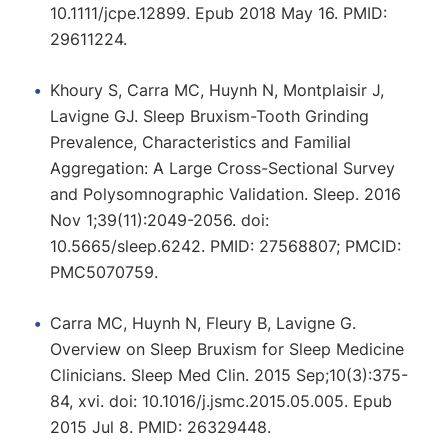
10.1111/jcpe.12899. Epub 2018 May 16. PMID:
29611224.
Khoury S, Carra MC, Huynh N, Montplaisir J,
Lavigne GJ. Sleep Bruxism-Tooth Grinding
Prevalence, Characteristics and Familial
Aggregation: A Large Cross-Sectional Survey
and Polysomnographic Validation. Sleep. 2016
Nov 1;39(11):2049-2056. doi:
10.5665/sleep.6242. PMID: 27568807; PMCID:
PMC5070759.
Carra MC, Huynh N, Fleury B, Lavigne G.
Overview on Sleep Bruxism for Sleep Medicine
Clinicians. Sleep Med Clin. 2015 Sep;10(3):375-
84, xvi. doi: 10.1016/j.jsmc.2015.05.005. Epub
2015 Jul 8. PMID: 26329448.