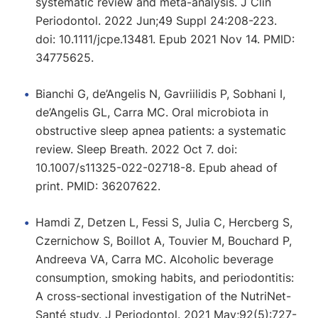
systematic review and meta-analysis. J Clin
Periodontol. 2022 Jun;49 Suppl 24:208-223.
doi: 10.1111/jcpe.13481. Epub 2021 Nov 14. PMID:
34775625.
Bianchi G, de’Angelis N, Gavriilidis P, Sobhani I,
de’Angelis GL, Carra MC. Oral microbiota in
obstructive sleep apnea patients: a systematic
review. Sleep Breath. 2022 Oct 7. doi:
10.1007/s11325-022-02718-8. Epub ahead of
print. PMID: 36207622.
Hamdi Z, Detzen L, Fessi S, Julia C, Hercberg S,
Czernichow S, Boillot A, Touvier M, Bouchard P,
Andreeva VA, Carra MC. Alcoholic beverage
consumption, smoking habits, and periodontitis:
A cross-sectional investigation of the NutriNet-
Santé study. J Periodontol. 2021 May;92(5):727-