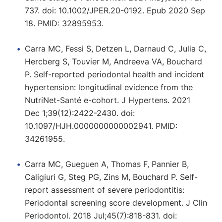
737. doi: 10.1002/JPER.20-0192. Epub 2020 Sep
18. PMID: 32895953.
Carra MC, Fessi S, Detzen L, Darnaud C, Julia C,
Hercberg S, Touvier M, Andreeva VA, Bouchard
P. Self-reported periodontal health and incident
hypertension: longitudinal evidence from the
NutriNet-Santé e-cohort. J Hypertens. 2021
Dec 1;39(12):2422-2430. doi:
10.1097/HJH.0000000000002941. PMID:
34261955.
Carra MC, Gueguen A, Thomas F, Pannier B,
Caligiuri G, Steg PG, Zins M, Bouchard P. Self-
report assessment of severe periodontitis:
Periodontal screening score development. J Clin
Periodontol. 2018 Jul;45(7):818-831. doi: