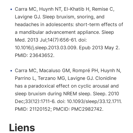
Carra MC, Huynh NT, El-Khatib H, Remise C,
Lavigne GJ. Sleep bruxism, snoring, and
headaches in adolescents: short-term effects of
a mandibular advancement appliance. Sleep
Med. 2013 Jul;14(7):656-61. doi:
10.1016/j.sleep.2013.03.009. Epub 2013 May 2.
PMID: 23643652.
Carra MC, Macaluso GM, Rompré PH, Huynh N,
Parrino L, Terzano MG, Lavigne GJ. Clonidine
has a paradoxical effect on cyclic arousal and
sleep bruxism during NREM sleep. Sleep. 2010
Dec;33(12):1711-6. doi: 10.1093/sleep/33.12.1711.
PMID: 21120152; PMCID: PMC2982742.
Liens