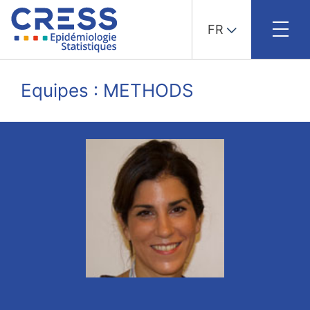
FR
Skip
to
Equipes : METHODS
content