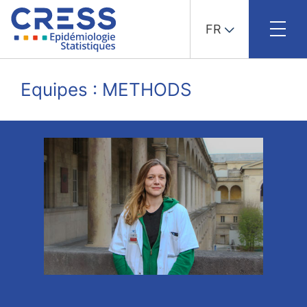
FR
Skip
to
Equipes : METHODS
content