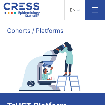
EN
Skip
to
Cohorts / Platforms
content