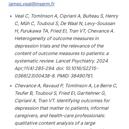
james.veal@inserm.fr
Veal C, Tomlinson A, Cipriani A, Bulteau S, Henry
C, Müh C, Touboul S, De Waal N, Levy-Soussan
H, Furukawa TA, Fried EI, Tran VT, Chevance A.
Heterogeneity of outcome measures in
depression trials and the relevance of the
content of outcome measures to patients: a
systematic review. Lancet Psychiatry. 2024
Apr;11(4):285-294. doi: 10.1016/S2215-
0366(23)00438-8. PMID: 38490761.
Chevance A, Ravaud P, Tomlinson A, Le Berre C,
Teufer B, Touboul S, Fried EI, Gartlehner G,
Cipriani A, Tran VT. Identifying outcomes for
depression that matter to patients, informal
caregivers, and health-care professionals:
qualitative content analysis of a large