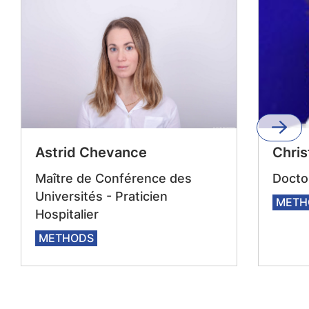
Astrid Chevance
Chris
Maître de Conférence des
Docto
Universités - Praticien
METH
Hospitalier
METHODS