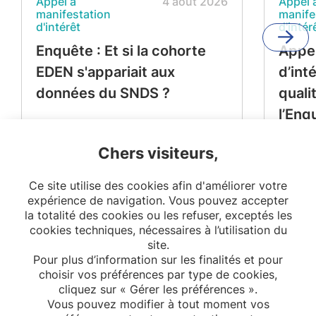
Appel à
4 août 2026
Appel 
manifestation
manife
d'intérêt
d'intér
Enquête : Et si la cohorte
Appel
EDEN s'appariait aux
d’int
données du SNDS ?
quali
l’Enq
Périn
Chers visiteurs,
Ce site utilise des cookies afin d'améliorer votre
expérience de navigation. Vous pouvez accepter
la totalité des cookies ou les refuser, exceptés les
cookies techniques, nécessaires à l’utilisation du
site.
Pour plus d’information sur les finalités et pour
choisir vos préférences par type de cookies,
cliquez sur « Gérer les préférences ».
Vous pouvez modifier à tout moment vos