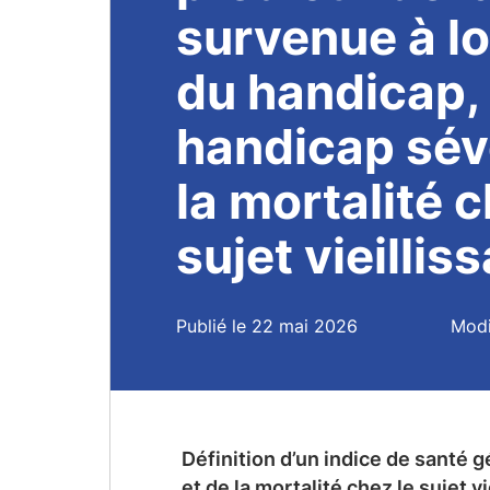
survenue à l
du handicap,
handicap sév
la mortalité c
sujet vieillis
Publié le 22 mai 2026
Modi
Définition d’un indice de santé g
et de la mortalité chez le sujet vi