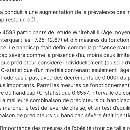
n a conduit à une augmentation de la prévalence des 
p reste un défi.
 4593 participants de l’étude Whitehall II (âge moyen
interquartiles : 7.25–12.67) et dix mesures du fonctio
é. Le handicap était défini comme la présence d’au mo
icap sévère comme la présence d’au moins deux limita
que prédicteur considéré individuellement (au sein d’u
a C-statistique d’un modèle contenant seulement l’âge 
hode pas à pas, avec des décréments de 0.0001 du p
plus importants. Parmi les mesures de fonctionnement
ictive du handicap (C-statistique 0.6557, intervalle d
a meilleure combinaison de prédicteurs du handicap (
 de marche, le test de lever de chaise, et un test d’équi
inaison de prédicteurs du handicap sévère était ident
l’importance des mesures de l’obésité (tour de taille 