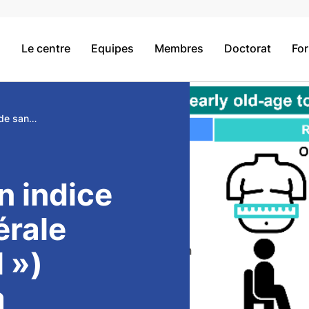
Le centre
Equipes
Membres
Doctorat
Fo
Définition d’un indice de santé générale (« fitness tool ») prédictif de la survenue à long-terme du handicap, du handicap sévère et de la mortalité chez le sujet vieillissant
n indice
érale
l »)
a