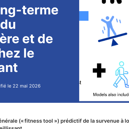
ong-terme
 du
ère et de
hez le
sant
fié le 22 mai 2026
énérale (« fitness tool ») prédictif de la survenue 
eillissant