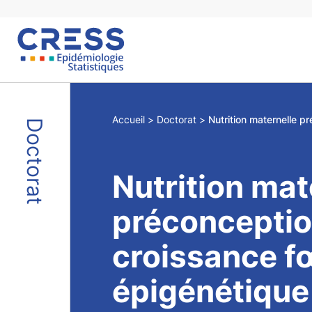
Skip
to
content
Accueil
Doctorat
Doctorat
Nutrition mat
préconceptio
croissance fœ
épigénétique