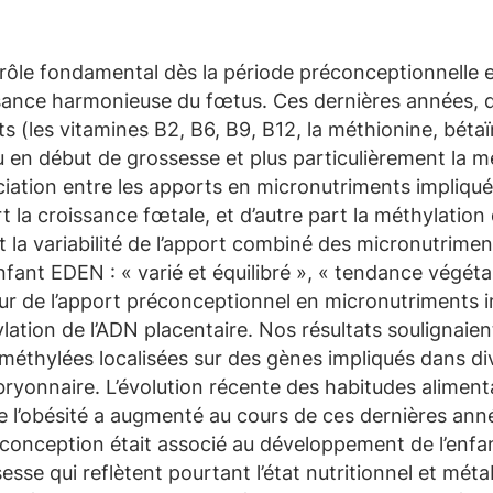
 rôle fondamental dès la période préconceptionnelle 
oissance harmonieuse du fœtus. Ces dernières années,
nts (les vitamines B2, B6, B9, B12, la méthionine, bét
u en début de grossesse et plus particulièrement la mé
sociation entre les apports en micronutriments impliqu
t la croissance fœtale, et d’autre part la méthylation
ant la variabilité de l’apport combiné des micronutrim
ant EDEN : « varié et équilibré », « tendance végétar
ur de l’apport préconceptionnel en micronutriments i
ylation de l’ADN placentaire. Nos résultats soulignaie
t méthylées localisées sur des gènes impliqués dans d
yonnaire. L’évolution récente des habitudes alimen
de l’obésité a augmenté au cours de ces dernières a
a conception était associé au développement de l’enfa
sesse qui reflètent pourtant l’état nutritionnel et m