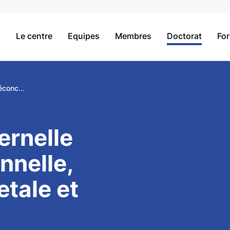
Le centre
Equipes
Membres
Doctorat
Fo
Nutrition maternelle préconceptionnelle, croissance fœtale et épigénétique placentaire
ernelle
nnelle,
tale et