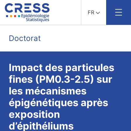
FR
Skip
to
Doctorat
content
Impact des particules
fines (PM0.3-2.5) sur
les mécanismes
épigénétiques après
exposition
d’épithéliums