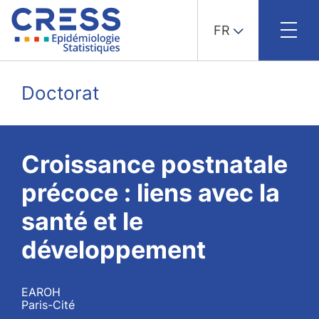
FR
Skip
to
Doctorat
content
Croissance postnatale
précoce : liens avec la
santé et le
développement
EAROH
Paris-Cité