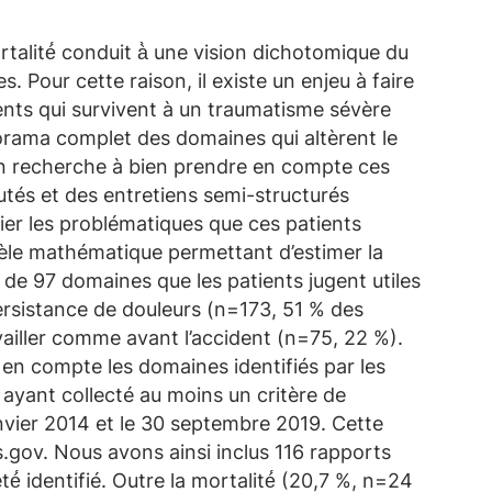
talité́ conduit à̀ une vision dichotomique du
 Pour cette raison, il existe un enjeu à faire
nts qui survivent à un traumatisme sévère
norama complet des domaines qui altèrent le
 en recherche à bien prendre en compte ces
tés et des entretiens semi-structurés
fier les problématiques que ces patients
dèle mathématique permettant d’estimer la
 de 97 domaines que les patients jugent utiles
persistance de douleurs (n=173, 51 % des
availler comme avant l’accident (n=75, 22 %).
n compte les domaines identifiés par les
 ayant collecté au moins un critère de
nvier 2014 et le 30 septembre 2019. Cette
.gov. Nous avons ainsi inclus 116 rapports
́ identifié. Outre la mortalité́ (20,7 %, n=24