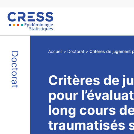
Skip
to
content
Accueil
Doctorat
Doctorat
Critères de 
pour l’évalua
long cours d
traumatisés 