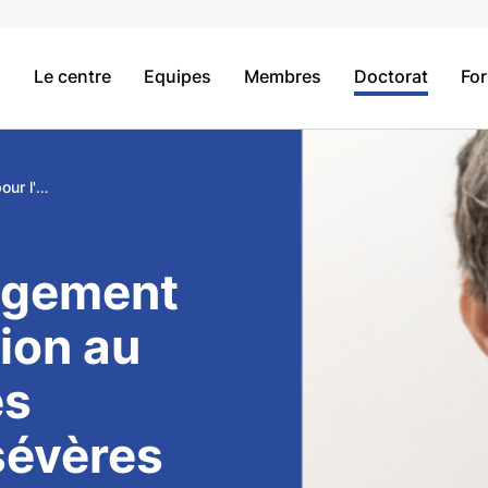
Le centre
Equipes
Membres
Doctorat
Fo
Critères de jugement pour l'évaluation au long cours des traumatisés sévères
jugement
tion au
es
sévères