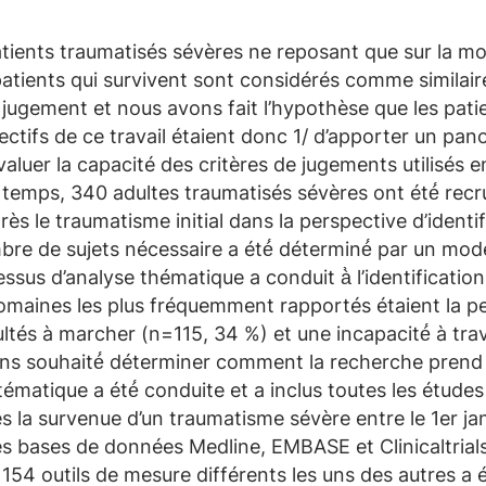
atients traumatisés sévères ne reposant que sur la mor
patients qui survivent sont considérés comme similaires.
jugement et nous avons fait l’hypothèse que les patie
ectifs de ce travail étaient donc 1/ d’apporter un pa
valuer la capacité des critères de jugements utilisés
temps, 340 adultes traumatisés sévères ont été́ recru
ès le traumatisme initial dans la perspective d’identi
bre de sujets nécessaire a été́ déterminé́ par un mo
sus d’analyse thématique a conduit à̀ l’identification
es domaines les plus fréquemment rapportés étaient la 
ultés à marcher (n=115, 34 %) et une incapacité́ à tr
s souhaité́ déterminer comment la recherche prend e
ématique a été́ conduite et a inclus toutes les études
s la survenue d’un traumatisme sévère entre le 1er ja
es bases de données Medline, EMBASE et Clinicaltrials
154 outils de mesure différents les uns des autres a été