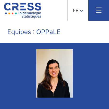
FR
Skip
to
Equipes : OPPaLE
content