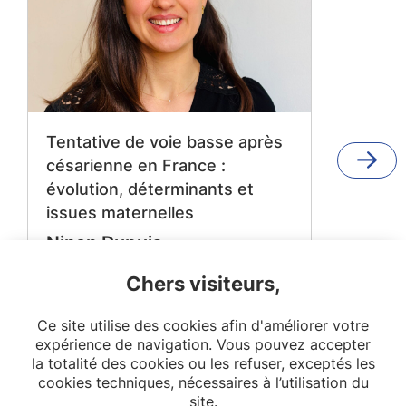
Tentative de voie basse après
césarienne en France :
évolution, déterminants et
issues maternelles
Ninon Dupuis
Promotion : 2025 - 2028
Chers visiteurs,
Encadrant.es : Camillle Le Ray
Lire la suite
Ce site utilise des cookies afin d'améliorer votre
expérience de navigation. Vous pouvez accepter
OPPaLE
la totalité des cookies ou les refuser, exceptés les
cookies techniques, nécessaires à l’utilisation du
site.