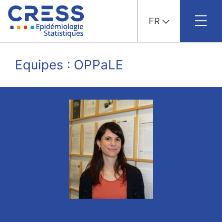
FR
Skip
to
Equipes : OPPaLE
content