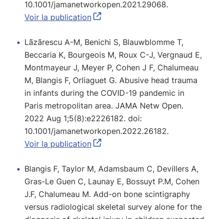
10.1001/jamanetworkopen.2021.29068.
Voir la publication
Lãzãrescu A-M, Benichi S, Blauwblomme T,
Beccaria K, Bourgeois M, Roux C-J, Vergnaud E,
Montmayeur J, Meyer P, Cohen J F, Chalumeau
M, Blangis F, Orliaguet G. Abusive head trauma
in infants during the COVID-19 pandemic in
Paris metropolitan area. JAMA Netw Open.
2022 Aug 1;5(8):e2226182. doi:
10.1001/jamanetworkopen.2022.26182.
Voir la publication
Blangis F, Taylor M, Adamsbaum C, Devillers A,
Gras-Le Guen C, Launay E, Bossuyt P.M, Cohen
J.F, Chalumeau M. Add-on bone scintigraphy
versus radiological skeletal survey alone for the