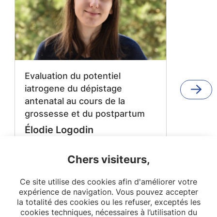
Evaluation du potentiel
iatrogene du dépistage
antenatal au cours de la
grossesse et du postpartum
Élodie Logodin
Promotion : 2024 - 2027
Encadrant.es : Jennifer Zeitlin, Alice
Chers visiteurs,
Hocquette
Lire la suite
Ce site utilise des cookies afin d'améliorer votre
expérience de navigation. Vous pouvez accepter
OPPaLE
la totalité des cookies ou les refuser, exceptés les
cookies techniques, nécessaires à l’utilisation du