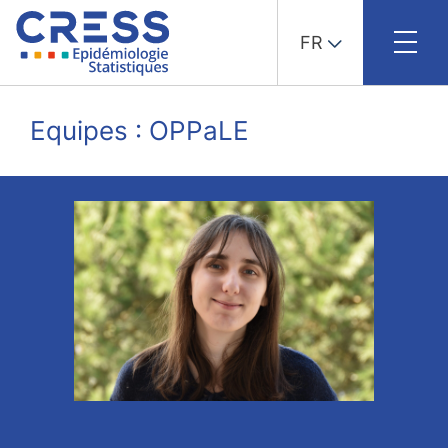
FR
Skip
to
Equipes : OPPaLE
content