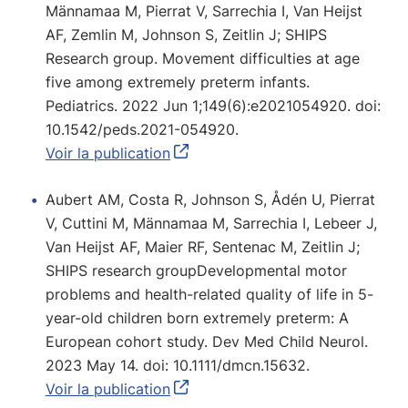
Männamaa M, Pierrat V, Sarrechia I, Van Heijst
AF, Zemlin M, Johnson S, Zeitlin J; SHIPS
Research group. Movement difficulties at age
five among extremely preterm infants.
Pediatrics. 2022 Jun 1;149(6):e2021054920. doi:
10.1542/peds.2021-054920.
Voir la publication
Aubert AM, Costa R, Johnson S, Ådén U, Pierrat
V, Cuttini M, Männamaa M, Sarrechia I, Lebeer J,
Van Heijst AF, Maier RF, Sentenac M, Zeitlin J;
SHIPS research groupDevelopmental motor
problems and health-related quality of life in 5-
year-old children born extremely preterm: A
European cohort study. Dev Med Child Neurol.
2023 May 14. doi: 10.1111/dmcn.15632.
Voir la publication