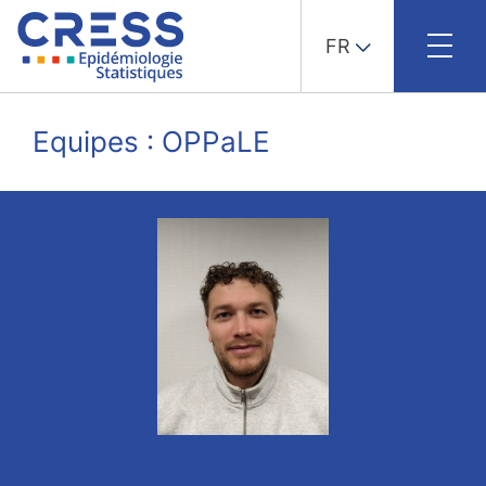
FR
Skip
to
Equipes : OPPaLE
content