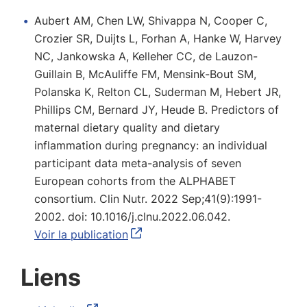
Aubert AM, Chen LW, Shivappa N, Cooper C,
Crozier SR, Duijts L, Forhan A, Hanke W, Harvey
NC, Jankowska A, Kelleher CC, de Lauzon-
Guillain B, McAuliffe FM, Mensink-Bout SM,
Polanska K, Relton CL, Suderman M, Hebert JR,
Phillips CM, Bernard JY, Heude B. Predictors of
maternal dietary quality and dietary
inflammation during pregnancy: an individual
participant data meta-analysis of seven
European cohorts from the ALPHABET
consortium. Clin Nutr. 2022 Sep;41(9):1991-
2002. doi: 10.1016/j.clnu.2022.06.042.
Voir la publication
Liens