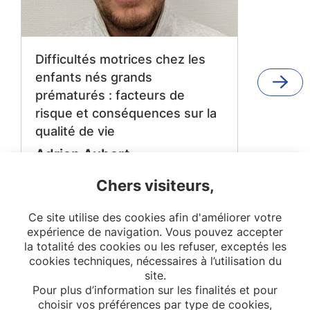
Difficultés motrices chez les
enfants nés grands
prématurés : facteurs de
risque et conséquences sur la
qualité de vie
Adrien Aubert
Promotion : 2020 - 2023
Chers visiteurs,
Encadrant.es : Jennifer Zeitlin
Lire la suite
Ce site utilise des cookies afin d'améliorer votre
expérience de navigation. Vous pouvez accepter
EPOPé
OPPaLE
la totalité des cookies ou les refuser, exceptés les
cookies techniques, nécessaires à l’utilisation du
site.
Pour plus d’information sur les finalités et pour
choisir vos préférences par type de cookies,