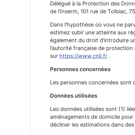
Délégué à la Protection des Donné
de l’Inserm, 101 rue de Tolbiac, 7
Dans l’hypothèse où vous ne parvi
estimez subir une atteinte aux r
également du droit d’introduire u
l’autorité française de protecti
sur
https://www.cnil.fr
.
P
ersonnes
concerné
e
s
Les personnes concernées sont ce
Données
utilisées
Les données utilisées sont (1) li
aménagements de domicile pour dé
décliner les estimations dans des