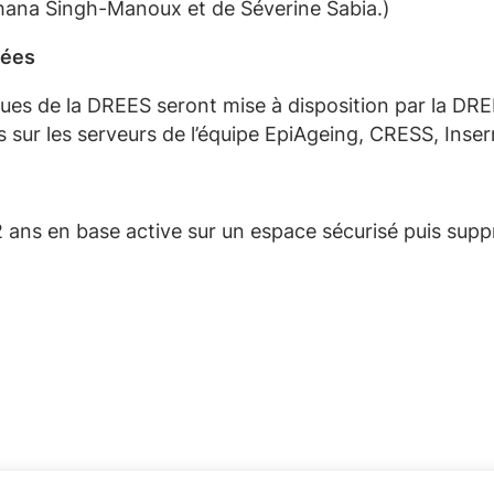
rchana Singh-Manoux et de Séverine Sabia.)
nées
ues d
e la DRE
E
S
seront mise à disposition par la DR
s sur les serveurs de l’équipe
EpiAgeing
, CRESS, Inse
 ans en base active
sur un espace sécurisé
puis supp