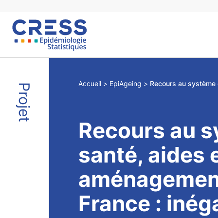
Skip
to
content
Accueil
EpiAgeing
Projet
Recours au s
santé, aides 
aménagemen
France : inég