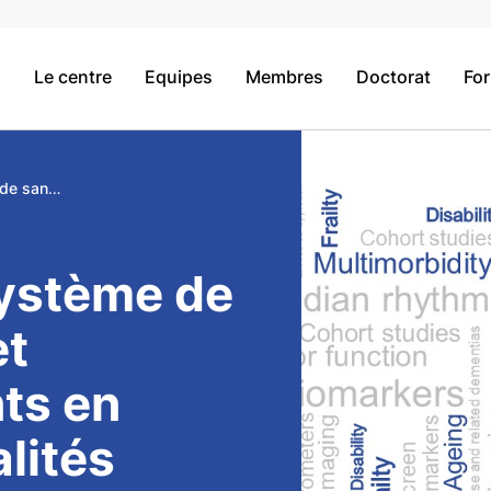
Le centre
Equipes
Membres
Doctorat
Fo
Recours au système de santé, aides et aménagements en France : inégalités individuelles et territoriales
ystème de
et
ts en
alités