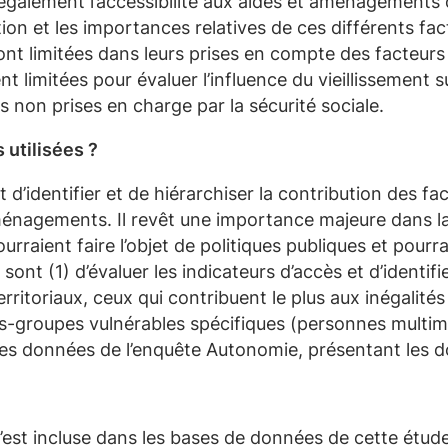
également l’accessibilité aux aides et aménagements c
tion et les importances relatives de ces différents 
t limitées dans leurs prises en compte des facteurs i
 limitées pour évaluer l’influence du vieillissement su
s non prises en charge par la sécurité sociale.
 utilisées ?
t d’identifier et de hiérarchiser la contribution des fa
aménagements. Il revêt une importance majeure dans l
rraient faire l’objet de politiques publiques et pourr
e sont
(1)
d’évaluer les indicateurs d’accès et d’identif
territoriaux, ceux qui contribuent le plus aux inégalité
us-groupes vulnérables spécifiques (personnes
multim
 les données de l’enquête
Autonomie
, présentant les 
’est incluse dans les bases de données de
cette étud