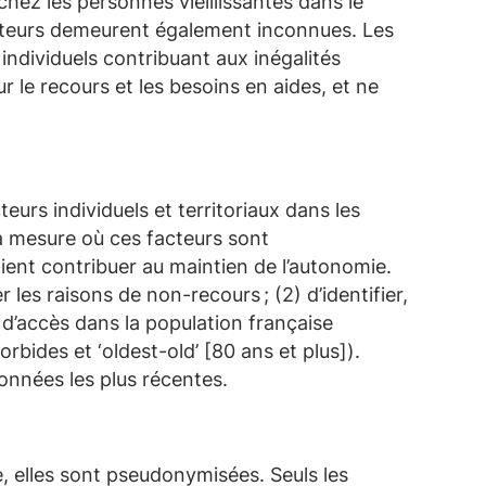
hez les personnes vieillissantes dans le
facteurs demeurent également inconnues. Les
ndividuels contribuant aux inégalités
r le recours et les besoins en aides, et ne
cteurs individuels et territoriaux dans les
a mesure où ces facteurs sont
aient contribuer au maintien de l’autonomie.
ier les raisons de non-recours ;
(2)
d’identifier,
s d’accès dans la population française
orbides
et ‘
oldest-old
’ [80 ans et plus]).
données les plus récentes.
e
, elles sont
pseudonymisées
.
Seuls les