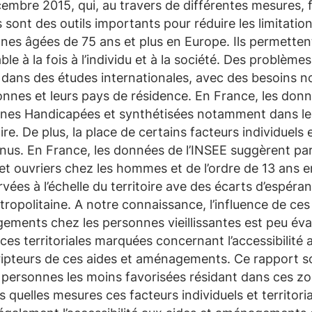
embre 2015, qui, au travers de différentes mesures, f
 sont des outils importants pour réduire les limitations
nes âgées de 75 ans et plus en Europe. Ils permette
able à la fois à l’individu et à la société. Des problèm
dans des études internationales, avec des besoins no
sonnes et leurs pays de résidence. En France, les do
nnes Handicapées et synthétisées notamment dans l
e. De plus, la place de certains facteurs individuels 
onnus. En France, les données de l’INSEE suggèrent p
et ouvriers chez les hommes et de l’ordre de 13 ans en
es à l’échelle du territoire ave des écarts d’espéranc
politaine. A notre connaissance, l’influence de ces fa
agements chez les personnes vieillissantes est peu é
es territoriales marquées concernant l’accessibilité 
cripteurs de ces aides et aménagements. Ce rapport 
 personnes les moins favorisées résidant dans ces z
 quelles mesures ces facteurs individuels et territor