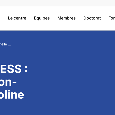
Le centre
Equipes
Membres
Doctorat
Fo
Séminaire CRESS : Gabrielle Garon-Carrier & Caroline Fitzpatrick "Promouvoir la santé et le bien-être au cours de l'enfance : enseignements issus de recherches longitudinales"
ESS :
ron-
oline