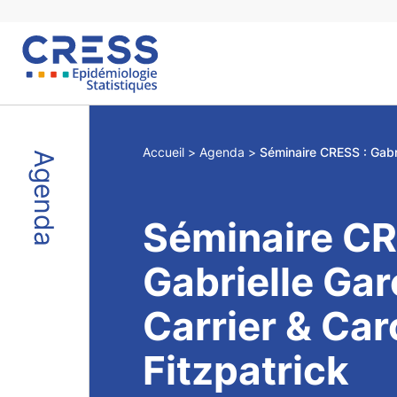
Skip
to
content
Accueil
Agenda
Agenda
Séminaire CR
Gabrielle Ga
Carrier & Car
Fitzpatrick