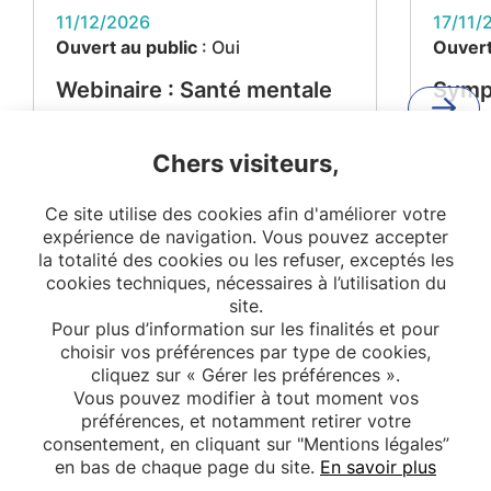
11/12/2026
17/11/
Ouvert au public
: Oui
Ouvert
Webinaire : Santé mentale
Symp
et maladies métaboliques –
"De l
Projet MEMORIES
l'impa
Chers visiteurs,
reche
Ce site utilise des cookies afin d'améliorer votre
citoy
expérience de navigation. Vous pouvez accepter
la so
la totalité des cookies ou les refuser, exceptés les
cookies techniques, nécessaires à l’utilisation du
site.
Pour plus d’information sur les finalités et pour
choisir vos préférences par type de cookies,
cliquez sur « Gérer les préférences ».
Vous pouvez modifier à tout moment vos
préférences, et notamment retirer votre
consentement, en cliquant sur "Mentions légales”
en bas de chaque page du site.
En savoir plus