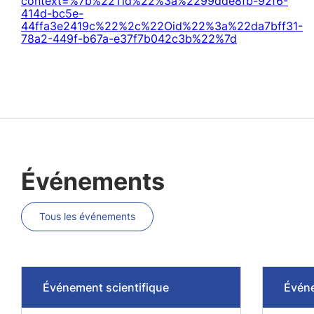
context=%7b%22Tid%22%3a%2299dde8fb-92f6-
414d-bc5e-
44ffa3e2419c%22%2c%22Oid%22%3a%22da7bff31-
78a2-449f-b67a-e37f7b042c3b%22%7d
Événements
Tous les événements
Événement scientifique
Événe