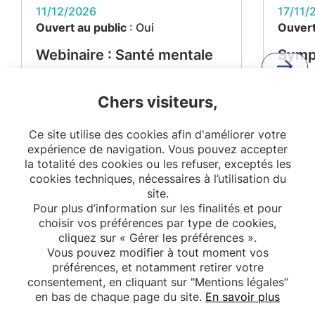
11/12/2026
17/11/
Ouvert au public
: Oui
Ouvert
Webinaire : Santé mentale
Symp
et maladies métaboliques –
"De l
Projet MEMORIES
l'impa
Chers visiteurs,
reche
Ce site utilise des cookies afin d'améliorer votre
citoy
expérience de navigation. Vous pouvez accepter
la so
la totalité des cookies ou les refuser, exceptés les
cookies techniques, nécessaires à l’utilisation du
site.
Pour plus d’information sur les finalités et pour
choisir vos préférences par type de cookies,
cliquez sur « Gérer les préférences ».
Vous pouvez modifier à tout moment vos
préférences, et notamment retirer votre
consentement, en cliquant sur "Mentions légales”
en bas de chaque page du site.
En savoir plus