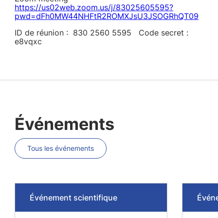
https://us02web.zoom.us/j/83025605595?
pwd=dFh0MW44NHFtR2ROMXJsU3JSOGRhQT09
ID de réunion : 830 2560 5595 Code secret :
e8vqxc
Événements
Tous les événements
Événement scientifique
Événe