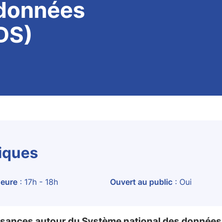
 données
DS)
tiques
eure
: 17h - 18h
Ouvert au public
: Oui
ssances autour du Système national des données