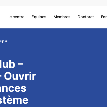
Le centre
Equipes
Membres
Doctorat
Fo
Health Data Hub - Meetup #20 - Ouvrir les connaissances autour du Système national des données de santé (SNDS)
Hub –
 Ouvrir
ances
stème