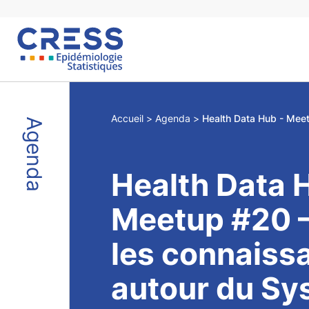
Skip
to
content
Accueil
Agenda
Agenda
Health Data 
Meetup #20 –
les connaiss
autour du Sy