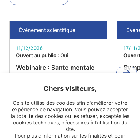
Événement scientifique
Événe
11/12/2026
17/11/
Ouvert au public
: Oui
Ouvert
Webinaire : Santé mentale
Symp
et maladies métaboliques –
"De l
Projet MEMORIES
l'impa
Chers visiteurs,
reche
Ce site utilise des cookies afin d'améliorer votre
citoy
expérience de navigation. Vous pouvez accepter
la so
la totalité des cookies ou les refuser, exceptés les
cookies techniques, nécessaires à l’utilisation du
site.
Pour plus d’information sur les finalités et pour