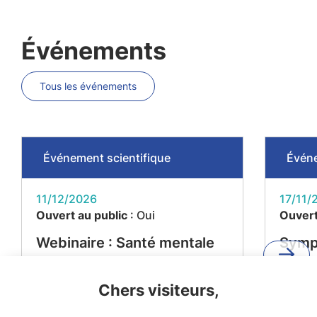
Événements
Tous les événements
Événement scientifique
Événe
11/12/2026
17/11/
Ouvert au public
: Oui
Ouvert
Webinaire : Santé mentale
Symp
et maladies métaboliques –
"De l
Projet MEMORIES
l'impa
Chers visiteurs,
reche