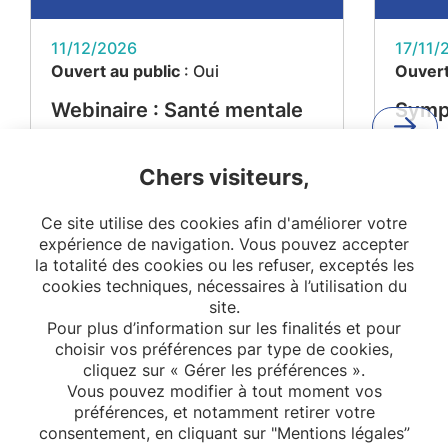
11/12/2026
17/11/
Ouvert au public
: Oui
Ouvert
Webinaire : Santé mentale
Symp
et maladies métaboliques –
"De l
Projet MEMORIES
l'impa
Chers visiteurs,
reche
Ce site utilise des cookies afin d'améliorer votre
citoy
expérience de navigation. Vous pouvez accepter
la so
la totalité des cookies ou les refuser, exceptés les
cookies techniques, nécessaires à l’utilisation du
site.
Pour plus d’information sur les finalités et pour
choisir vos préférences par type de cookies,
cliquez sur « Gérer les préférences ».
Vous pouvez modifier à tout moment vos
préférences, et notamment retirer votre
consentement, en cliquant sur "Mentions légales”