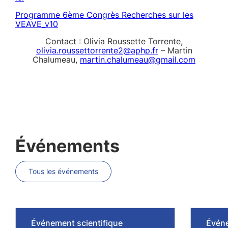
Programme 6ème Congrès Recherches sur les
VEAVE_v10
Contact : Olivia Roussette Torrente,
olivia.roussettorrente2@aphp.fr
– Martin
Chalumeau,
martin.chalumeau@gmail.com
Événements
Tous les événements
Événement scientifique
Événe