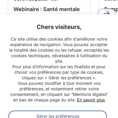
Webinaire : Santé mentale
Symp
et maladies métaboliques –
"De l
Projet MEMORIES
l'impa
Chers visiteurs,
reche
Ce site utilise des cookies afin d'améliorer votre
citoy
expérience de navigation. Vous pouvez accepter
la so
la totalité des cookies ou les refuser, exceptés les
cookies techniques, nécessaires à l’utilisation du
site.
Pour plus d’information sur les finalités et pour
choisir vos préférences par type de cookies,
cliquez sur « Gérer les préférences ».
Vous pouvez modifier à tout moment vos
préférences, et notamment retirer votre
consentement, en cliquant sur "Mentions légales”
en bas de chaque page du site.
En savoir plus
Gérer les préférences