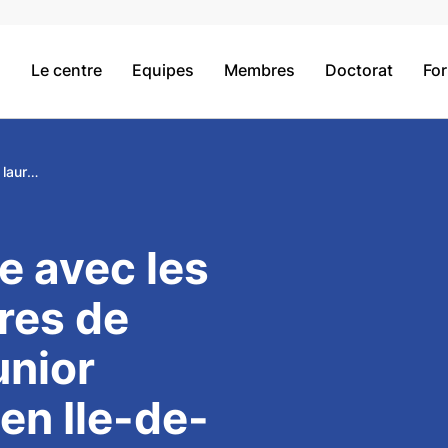
Le centre
Equipes
Membres
Doctorat
Fo
1ère rencontre avec les lauréats Chaires de Professeur Junior (CPJ) Inserm en Ile-de-France
e avec les
res de
unior
en Ile-de-