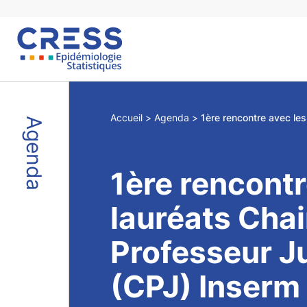
Skip
to
content
Accueil
Agenda
Agenda
1ère rencontr
lauréats Chai
Professeur J
(CPJ) Inserm 